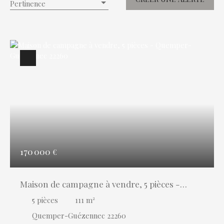
Pertinence
Localisation
Quemper-Guézennec (22260)
Budget max (€)
Surface min (m²)
RECHERCHER
170 000
€
Maison de campagne à vendre, 5 pièces -
Quemper-Guézennec 22260
5
pièces
111
m²
Quemper-Guézennec 22260