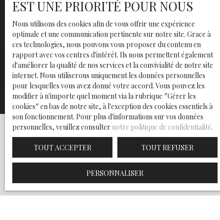
dossier. Vous pouvez également utiliser notre
EST UNE PRIORITÉ POUR NOUS
outil de pré-estimation en ligne.
Nous utilisons des cookies afin de vous offrir une expérience
optimale et une communication pertinente sur notre site. Grace à
ces technologies, nous pouvons vous proposer du contenu en
Adresse de votre bien
rapport avec vos centres d'intérêt. Ils nous permettent également
d'améliorer la qualité de nos services et la convivialité de notre site
internet. Nous utiliserons uniquement les données personnelles
ESTIMER MON BIEN
pour lesquelles vous avez donné votre accord. Vous pouvez les
modifier à n'importe quel moment via la rubrique ″Gérer les
cookies″ en bas de notre site, à l'exception des cookies essentiels à
son fonctionnement. Pour plus d'informations sur vos données
personnelles, veuillez consulter
notre politique de confidentialité
.
TOUT ACCEPTER
TOUT REFUSER
Découvrez nos nouvelles
annonces en avant-première
PERSONNALISER
Pour cela, il vous suffit de remplir le formulaire ci-dessous,
afin de ne rater aucun bien correspondant à votre projet