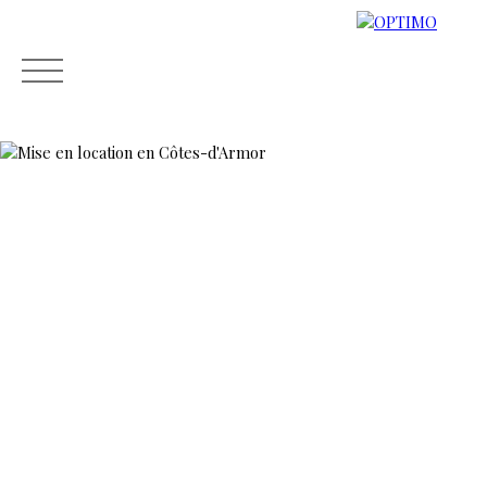
ACCUEIL
ESTIMER
ACHETER
LOUER
VENDRE
Mes
Espace
ESTIMATIO
favoris
propriétaire
N