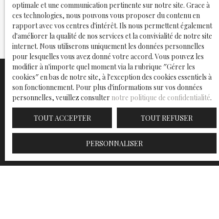
optimale et une communication pertinente sur notre site. Grace à
Avec OPTIMO, gardez l'esprit tranquille en sachant
ces technologies, nous pouvons vous proposer du contenu en
votre bien entre les mains de professionnels
rapport avec vos centres d'intérêt. Ils nous permettent également
d'expérience.
d'améliorer la qualité de nos services et la convivialité de notre site
internet. Nous utiliserons uniquement les données personnelles
pour lesquelles vous avez donné votre accord. Vous pouvez les
modifier à n'importe quel moment via la rubrique ″Gérer les
cookies″ en bas de notre site, à l'exception des cookies essentiels à
RÉALISATION DES
son fonctionnement. Pour plus d'informations sur vos données
DIAGNOSTICS OBLIGATOIRES
personnelles, veuillez consulter
notre politique de confidentialité
.
TOUT ACCEPTER
TOUT REFUSER
RECHERCHE DES
PERSONNALISER
POTENTIELS LOCATAIRES
PRISE EN CHARGE
DES VISITES PHYSIQUES