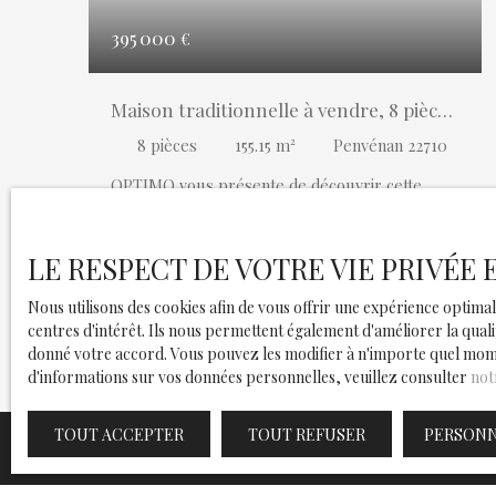
395 000
€
Maison traditionnelle à vendre, 8 pièces
- Penvénan 22710
8
pièces
155.15
m²
Penvénan 22710
OPTIMO vous présente de découvrir cette
charmante maison de 155M2 avec une
dépendance située à PENVENAN : À proximité
du centre ville et de toutes ses commodités
LE RESPECT DE VOTRE VIE PRIVÉE
En savoir +
cette maison d'habitation sous toiture ardoise,
comprend : - Au rez-de-chaussée : Salon
Nous utilisons des cookies afin de vous offrir une expérience opti
séjour, cuisine aménagée et équipée, arrière
centres d'intérêt. Ils nous permettent également d'améliorer la quali
cuisine, cellier, chambre, salle d'eau, salle de
donné votre accord. Vous pouvez les modifier à n'importe quel moment
bain et wc indépendant - A l'étage : 4 chambres
d'informations sur vos données personnelles, veuillez consulter
not
, bureau et wc indépendant À l'arrière de la
maison se trouve un logement indépendant de
TOUT ACCEPTER
TOUT REFUSER
PERSONN
41m2 actuellement loué, offrant un revenu
locatif immédiat comprenant : Salon avec
cuisine, une chambre, une buanderie ainsi