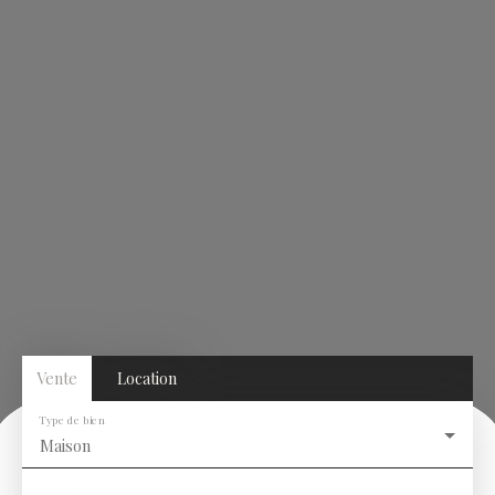
Vente
Location
Type de bien
Maison