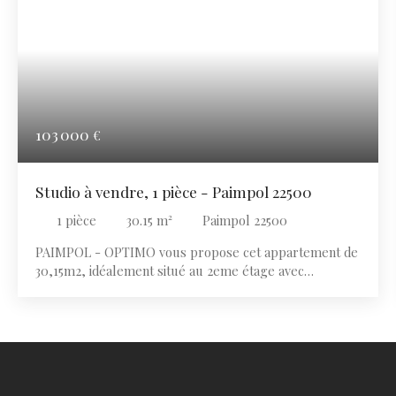
103 000
€
Studio à vendre, 1 pièce - Paimpol 22500
1
pièce
30.15
m²
Paimpol 22500
PAIMPOL - OPTIMO vous propose cet appartement de
30,15m2, idéalement situé au 2eme étage avec
ascenseur et digicode. Il comprend une entrée, séjour
avec coin cuisine, ainsi qu'une salle d'eau avec wc.
Vendu avec locataire en place, cet appartement
constitue une belle opportunité pour un
investissement locatif avec rentabilité immédiate ! À
découvrir rapidement !