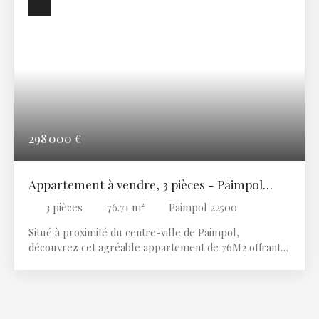
298 000
€
Appartement à vendre, 3 pièces - Paimpol
22500
3
pièces
76.71
m²
Paimpol 22500
Situé à proximité du centre-ville de Paimpol,
découvrez cet agréable appartement de 76M2 offrant
de beaux espaces de vie. Il se compose de - Une pièce
de vie lumineuse avec salon-séjour et cuisine
aménagée et équipée. - Deux chambres. - Une salle
d'eau et wc Idéalement situé, cet appartement vous