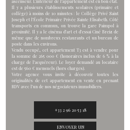
ascenseur. L'intérieur de l'appartement est en bon état.
Il y a plusieurs établissements scolaires (primaire et
collège) à moins de 10 minutes : le Collège Privé Saint
Joseph et l'École Primaire Privée Sainte Elisabeth. Côté
transports en commun, on trouve la gare Paimpol à
proximité. Il y a le cinéma d'art et d'essai Ciné Breiz de
même que de nombreux restaurants et un bureau de
poste dans les environs.
Vendu occupé, cet appartement T3 est à vendre pour
la somme de 265 000 € (honoraires inclus de 6 % à la
charge de l'acquéreur). Le loyer demandé au locataire
est de 560 € mensuels (hors charges).
Votre agence vous invite à découvrir toutes les
originalités de cet appartement en vente en prenant
RDV avec l'un de nos négociateurs immobiliers.
+33 2 96 20 53 18
ENVOYER UN