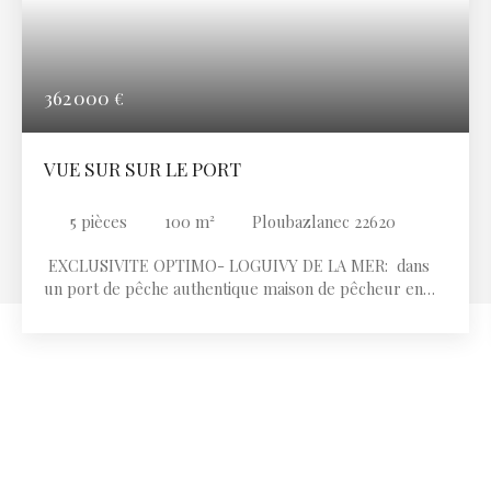
362 000
€
VUE SUR SUR LE PORT
5
pièces
100
m²
Ploubazlanec 22620
EXCLUSIVITE OPTIMO- LOGUIVY DE LA MER: dans
un port de pêche authentique maison de pêcheur en
pierre sous toiture ardoise de 100 m2, comprenant: -
Au rez de chaussée: entrée donnant sur séjour - salon
avec cheminée-insert, cuisine aménagée et équipée, et
salle d'eau avec wc. - A mi- étage: Deux pièces. - Au
1er étage : palier, 3 chambres avec vue sur la mer et
salle de bains avec wc, ainsi qu'un grenier. Jardinet clos.
Emplacement unique et vue exceptionnelle sur le port
de Loguivy !