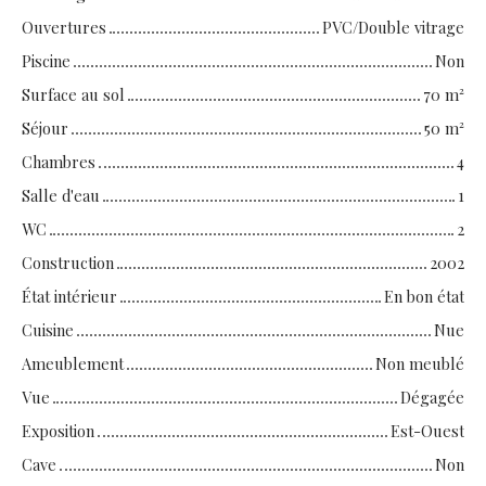
Ouvertures
PVC/Double vitrage
Piscine
Non
Surface au sol
70
m²
Séjour
50
m²
Chambres
4
Salle d'eau
1
WC
2
Construction
2002
État intérieur
En bon état
Cuisine
Nue
Ameublement
Non meublé
Vue
Dégagée
Exposition
Est-Ouest
Cave
Non