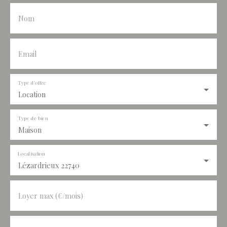
Nom
Email
Type d'offre
Location
Type de bien
Maison
Localisation
Lézardrieux 22740
Loyer max (€/mois)