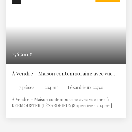
776 500
€
À Vendre – Maison contemporaine avec vue
mer
7
pièces
204
m²
Lézardrieux 22740
À Vendre – Maison contemporaine avec vue mer à
KERMOUSTER (LÉZARDRIEUX)Superficie : 204 m² |
Terrain clos de 6 664 m² Située dans un environnement
paisible, au cœur du charmant hameau de
KERMOUSTER sur la commune de LÉZARDRIEUX,
cette superbe maison contemporaine sous ardoises