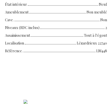
État intérieur
Neuf
Ameublement
Non meublé
Cave
Non
Niveaux (RDC inclus)
2
Assainissement
Tout à l'égout
Localisation
Lézardrieux 22740
Référence
LM448