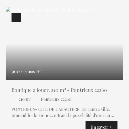
Loyer max (€/mois)
Surface min (m²)
RECHERCHER
960
€ /mois HC
Boutique à louer, 210 m² - Pontrieux 22260
210
m²
Pontrieux 22260
PONTRIEUX- CITE DE CARACTERE: En centre ville,
Immeuble de 210 m2, offrant la possibilité d'exercer
une activité de restauration et de chambres d'hôtes ( 6
En savoir +
suites), comprenant: - Au rez de chaussée: salle de