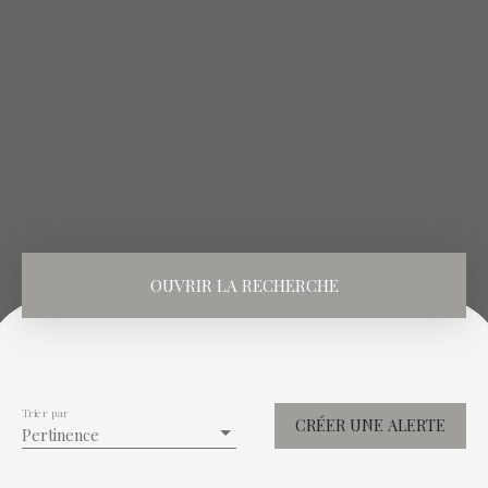
OUVRIR LA RECHERCHE
Vente
Location
Type de bien
Immobilier Pro
Trier par
CRÉER UNE ALERTE
Pertinence
Localisation
Pontrieux (22260)