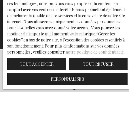
ces technologies, nous pouvons vous proposer du contenu en
rapport avec vos centres d'intérêt. Ils nous permettent également
Adresse de votre bien
d'améliorer la qualité de nos services et la convivialité de notre site
internet. Nous utiliserons uniquement les données personnelles
pour lesquelles vous avez donné votre accord. Vous pouvez les
ESTIMER MON BIEN
modifier à n'importe quel moment via la rubrique ″Gérer les
cookies″ en bas de notre site, à l'exception des cookies essentiels à
son fonctionnement. Pour plus d'informations sur vos données
personnelles, veuillez consulter
notre politique de confidentialité
.
TOUT ACCEPTER
TOUT REFUSER
Découvrez nos nouvelles
PERSONNALISER
annonces en avant-première
Pour cela, il vous suffit de remplir le formulaire ci-dessous,
afin de ne rater aucun bien correspondant à votre projet
d'achat.