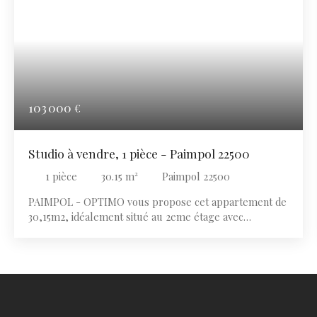
103 000
€
Studio à vendre, 1 pièce - Paimpol 22500
1
pièce
30.15
m²
Paimpol 22500
PAIMPOL - OPTIMO vous propose cet appartement de
30,15m2, idéalement situé au 2eme étage avec
ascenseur et digicode. Il comprend une entrée, séjour
avec coin cuisine, ainsi qu'une salle d'eau avec wc.
Vendu avec locataire en place, cet appartement
constitue une belle opportunité pour un
investissement locatif avec rentabilité immédiate ! À
découvrir rapidement !