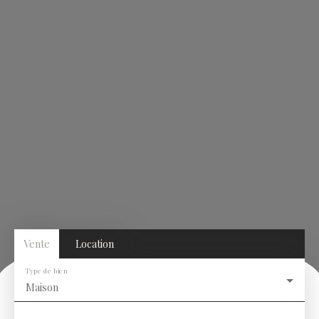
Vente
Location
Type de bien
Maison